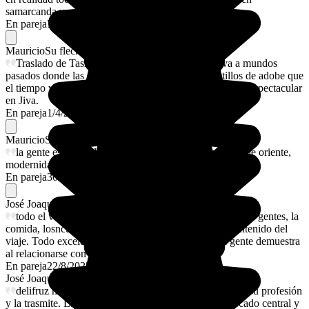
samarcanda un encanto.
En pareja
7/4/2026
Mauricio
Su flechazo
Traslado de Tashkent a Jiva y el desierto nos lleva a mundos
pasados donde las caravanas hacían parada en castillos de adobe que
el tiempo va disolviendo para terminar con un atardecer espectacular
en Jiva.
En pareja
1/4/2026
Mauricio
Su flechazo
la gente es maravillosa, su gastronomía y esa mezcla de oriente,
modernidad y el mundo soviético la hace excepcional.
En pareja
30/3/2026
José Joaquin
Su flechazo
todo el viaje está resultando espectacular. Los sitios, las gentes, la
comida, losncuias y conductores, la organización y contenido del
viaje. Todo excelente. EN especial la alegría que la gente demuestra
al relacionarse con nosotros
En pareja
22/8/2025
José Joaquin
Su flechazo
delifruz nuestra guía en Taskent es excepcional. Vive su profesión
y la trasmite. Las visitas al metro impactantes y al mercado central y