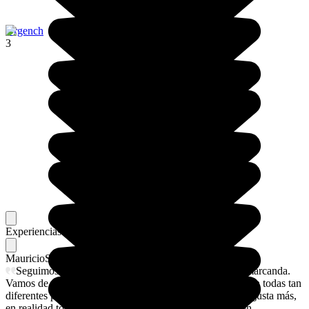
Urgench
3
Experiencias memorables
Favoritos de nuestros viajeros
Mauricio
Su flechazo
Seguimos con nuestro viaje ya en su última etapa, Samarcanda.
Vamos de menos a más o mejor: De más a más,porque son todas tan
diferentes pero todas tan maravillosas que no sé cuál me gusta más,
en realidad todas me encantan. Nuestra guía Roxana , en