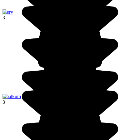
Merv
3
Kizilkum
3