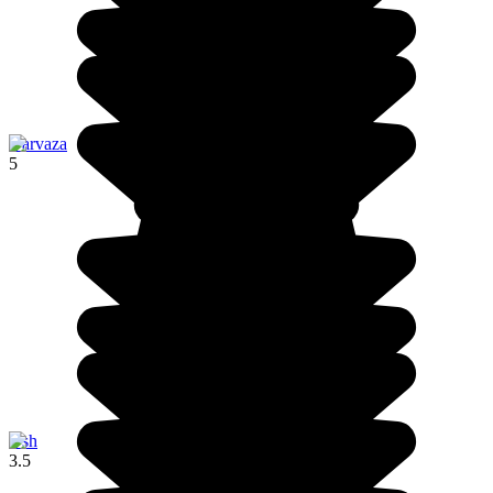
Darvaza
5
Osh
3.5