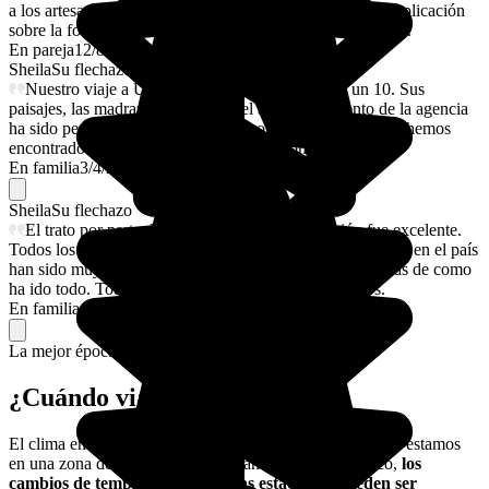
a los artesanos de cama-cuna muy muy interesantes. la explicación
sobre la forma del cráneo de los uzbekos... muy ilustrativa.
En pareja
12/8/2025
Sheila
Su flechazo
Nuestro viaje a Uzbequistan ha sido fantástico, un 10. Sus
paisajes, las madrazas, su gente y el acompañamiento de la agencia
ha sido perfecto. Un destino muy aconsejable y en marzo hemos
encontrado un clima estupendo. Muy recomendable!
En familia
3/4/2025
Sheila
Su flechazo
El trato por parte de Julia durante la organización fue excelente.
Todos los guías que hemos tenido durante nuestra estancia en el país
han sido muy amables y muy atentos. Estamos encantadas de como
ha ido todo. Todo un acierto contratar el tour con ellos.
En familia
19/3/2025
La mejor época para ir.
¿Cuándo viajar a Uzbekistán?
El clima en Uzbekistán cambia mucho dependiendo de si estamos
en una zona de desierto o de montaña. Por si fuera poco,
los
cambios de temperatura entre las estaciones pueden ser