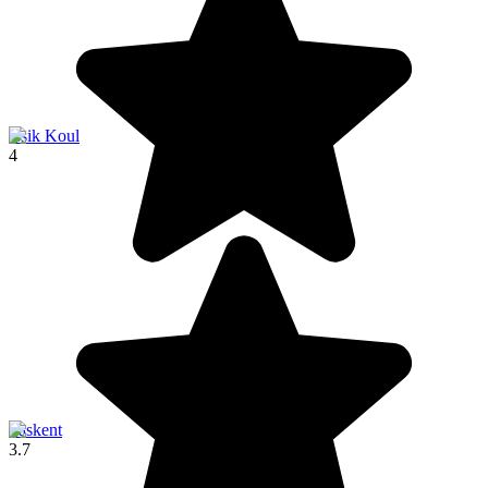
Issik Koul
4
Taskent
3.7