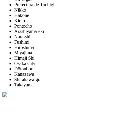
Prefectura de Tochigi
Nikkō
Hakone
Kioto
Pontocho
Arashiyama-eki
Nara-shi
Fushimi
Hiroshima
Miyajima
Himeji Shi
Osaka City
Dōtonbori
Kanazawa
Shirakawa-go
Takayama