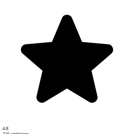
4.8
216 opiniones