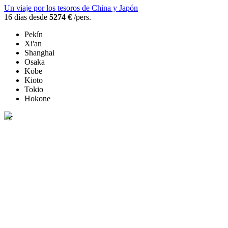
Un viaje por los tesoros de China y Japón
16 días desde
5274 €
/pers.
Pekín
Xi'an
Shanghai
Osaka
Kōbe
Kioto
Tokio
Hokone