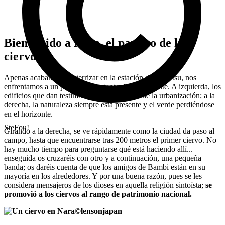
Bienvenido a Nara, el paraíso de los
ciervos
Apenas acabamos de aterrizar en la estación de Kintetsu, nos
enfrentamos a un panorama bastante desconcertante. A izquierda, los
edificios que dan testimonio de los avances de la urbanización; a la
derecha, la naturaleza siempre está presente y el verde perdiéndose
en el horizonte.
SteFou!
Girando a la derecha, se ve rápidamente como la ciudad da paso al
campo, hasta que encuentrarse tras 200 metros el primer ciervo. No
hay mucho tiempo para preguntarse qué está haciendo allí...
enseguida os cruzaréis con otro y a continuación, una pequeña
banda; os daréis cuenta de que los amigos de Bambi están en su
mayoría en los alrededores. Y por una buena razón, pues se les
considera mensajeros de los dioses en aquella religión sintoísta;
se
promovió a los ciervos al rango de patrimonio nacional.
©
lensonjapan