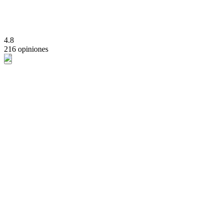
4.8
216 opiniones