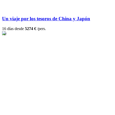
Un viaje por los tesoros de China y Japón
16 días desde
5274 €
/pers.