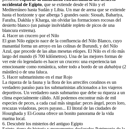
occidental de Egipto
, que se extiende desde el Nilo y el
Mediterráneo hasta Sudán y Libia. Un mar de arena que se extiende
hasta el horizonte y que alberga 5 grandes oasis: Siouah, Bahariya,
Farafra, Dakhla y Kharga, sin olvidar las formaciones rocosas del
desierto blanco (un paisaje inolvidable repleto de picos de una
blancura extrema).
4
.
Hacer un crucero por el Nilo
El gran Nilo egipcio nace de la confluencia del Nilo Blanco, cuyo
manantial forma un arroyo en las colinas de Burundi, y del Nilo
Azul, que procede de las altas mesetas etíopes. El Nilo es el río más
largo del mundo (6 700 kilómetros). Una de las mejores formas de
ver este río legendario es hacer un crucero: una experiencia tan
emocionante como romántica, sobre todo a bordo de un
dahabiya
(2
mástiles) o de una faluca.
5
.
Hacer submarinismo en el mar Rojo
La riqueza de la fauna y la flora de los arrecifes coralinos es un
verdadero paraíso para los submarinistas aficionados a los viajeros
deportivos. Un verdadero oasis submarino que debe su riqueza a un
clima especialmente cálido. Allí podemos encontrar más de mil
especies de peces, a cada cual más singular: peces ángel, peces loro,
rescazas voladoras, peces payaso... El litoral de las ciudades de
Hourghada y El-Gouna ofrece un bonito panorama de la vida
marina local.
6
.
Descubrir los misterios del antiguo Egipto
Egipto, tierra de historia y monumentos declarados Patrimonio de la