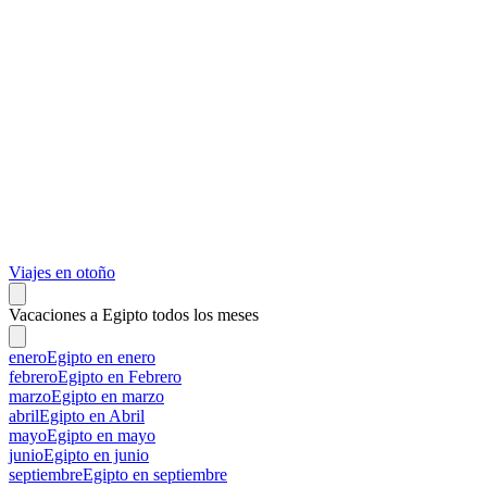
Viajes en otoño
Vacaciones a Egipto todos los meses
enero
Egipto en enero
febrero
Egipto en Febrero
marzo
Egipto en marzo
abril
Egipto en Abril
mayo
Egipto en mayo
junio
Egipto en junio
septiembre
Egipto en septiembre