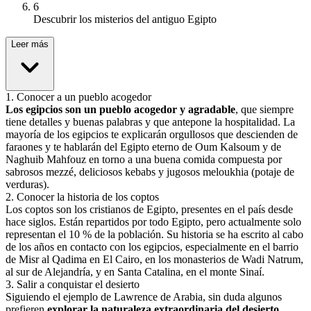
6
Descubrir los misterios del antiguo Egipto
Leer más
1
.
Conocer a un pueblo acogedor
Los egipcios son un pueblo acogedor y agradable
, que siempre
tiene detalles y buenas palabras y que antepone la hospitalidad. La
mayoría de los egipcios te explicarán orgullosos que descienden de
faraones y te hablarán del Egipto eterno de Oum Kalsoum y de
Naghuib Mahfouz en torno a una buena comida compuesta por
sabrosos mezzé, deliciosos kebabs y jugosos meloukhia (potaje de
verduras).
2
.
Conocer la historia de los coptos
Los coptos son los cristianos de Egipto, presentes en el país desde
hace siglos. Están repartidos por todo Egipto, pero actualmente solo
representan el 10 % de la población. Su historia se ha escrito al cabo
de los años en contacto con los egipcios, especialmente en el barrio
de Misr al Qadima en El Cairo, en los monasterios de Wadi Natrum,
al sur de Alejandría, y en Santa Catalina, en el monte Sinaí.
3
.
Salir a conquistar el desierto
Siguiendo el ejemplo de Lawrence de Arabia, sin duda algunos
prefieren
explorar la naturaleza extraordinaria del desierto