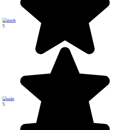
Guizeh
5
Asuán
5