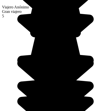
Viajero Anónimo
Gran viajero
5