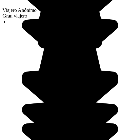
Viajero Anónimo
Gran viajero
5