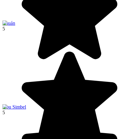
Asuán
5
Abu Simbel
5