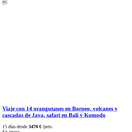
Viaje con 14 orangutanes en Borneo, volcanes y
cascadas de Java, safari en Bali y Komodo
15 días desde
3470 €
/pers.
En grupo