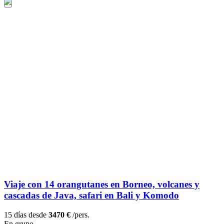
Viaje con 14 orangutanes en Borneo, volcanes y
cascadas de Java, safari en Bali y Komodo
15 días desde
3470 €
/pers.
En grupo