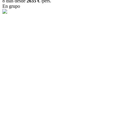
8 días desde
2635 €
/pers.
En grupo