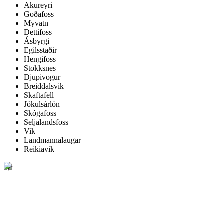
Akureyri
Goðafoss
Myvatn
Dettifoss
Ásbyrgi
Egilsstaðir
Hengifoss
Stokksnes
Djupivogur
Breiddalsvik
Skaftafell
Jökulsárlón
Skógafoss
Seljalandsfoss
Vik
Landmannalaugar
Reikiavik