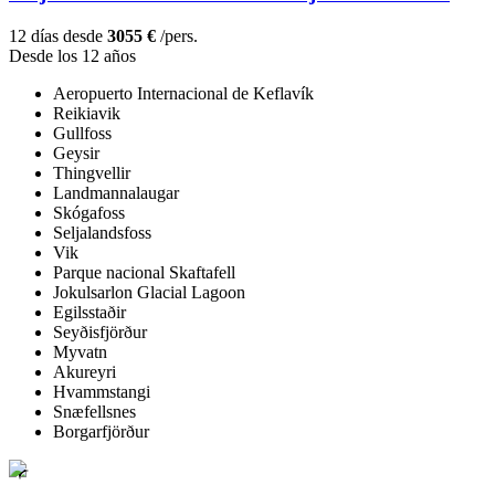
12 días desde
3055 €
/pers.
Desde los 12 años
Aeropuerto Internacional de Keflavík
Reikiavik
Gullfoss
Geysir
Thingvellir
Landmannalaugar
Skógafoss
Seljalandsfoss
Vik
Parque nacional Skaftafell
Jokulsarlon Glacial Lagoon
Egilsstaðir
Seyðisfjörður
Myvatn
Akureyri
Hvammstangi
Snæfellsnes
Borgarfjörður