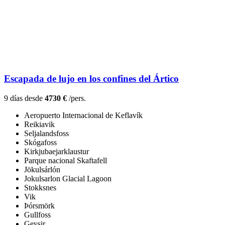
Escapada de lujo en los confines del Ártico
9 días desde
4730 €
/pers.
Aeropuerto Internacional de Keflavík
Reikiavik
Seljalandsfoss
Skógafoss
Kirkjubaejarklaustur
Parque nacional Skaftafell
Jökulsárlón
Jokulsarlon Glacial Lagoon
Stokksnes
Vik
Þórsmörk
Gullfoss
Geysir