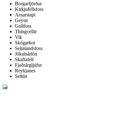
Borgarfjörður
Kirkjufellsfoss
Arnarstapi
Geysir
Gullfoss
Thingvellir
Vik
Skógarkot
Seljalandsfoss
Jökulsárlón
Skaftafell
Fjaðrárgljúfur
Reykjanes
Seltún