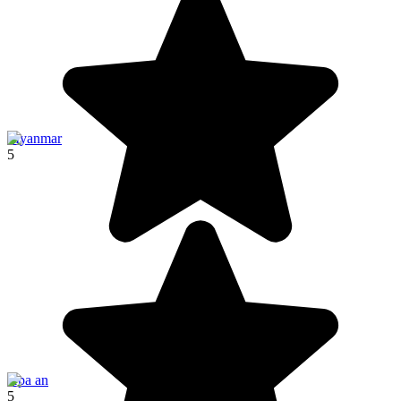
Myanmar
5
Hpa an
5