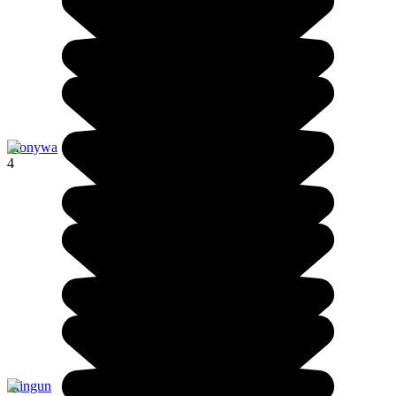
Monywa
4
Mingun