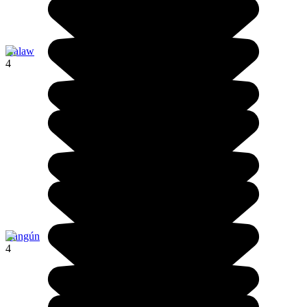
Kalaw
4
Rangún
4