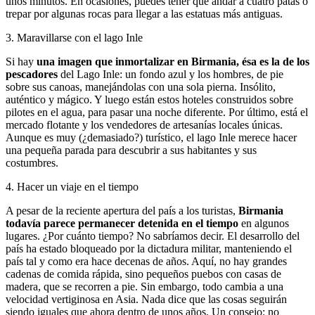
unos minutos. En ocasiones, puedes tener que andar a cuatro patas o
trepar por algunas rocas para llegar a las estatuas más antiguas.
3
.
Maravillarse con el lago Inle
Si hay
una imagen que inmortalizar en Birmania, ésa es la de los
pescadores
​​del Lago Inle: un fondo azul y los hombres, de pie
sobre sus canoas, manejándolas con una sola pierna. Insólito,
auténtico y mágico. Y luego están estos hoteles construidos sobre
pilotes en el agua, para pasar una noche diferente. Por último, está el
mercado flotante y los vendedores de artesanías locales únicas.
Aunque es muy (¿demasiado?) turístico, el lago Inle merece hacer
una pequeña parada para descubrir a sus habitantes y sus
costumbres.
4
.
Hacer un viaje en el tiempo
A pesar de la reciente apertura del país a los turistas,
Birmania
todavía parece permanecer detenida en el tiempo
​​en algunos
lugares. ¿Por cuánto tiempo? No sabríamos decir. El desarrollo del
país ha estado bloqueado por la dictadura militar, manteniendo el
país tal y como era hace decenas de años. Aquí, no hay grandes
cadenas de comida rápida, sino pequeños puebos con casas de
madera, que se recorren a pie. Sin embargo, todo cambia a una
velocidad vertiginosa en Asia. Nada dice que las cosas seguirán
siendo iguales que ahora dentro de unos años. Un consejo: no