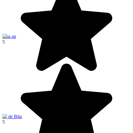
Hpa an
5
Ile de Bilu
5