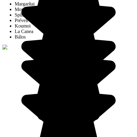
Margarítai
Monasterio de Arkadi
Spílion
Préveli
Koumoi
La Canea
Bálos