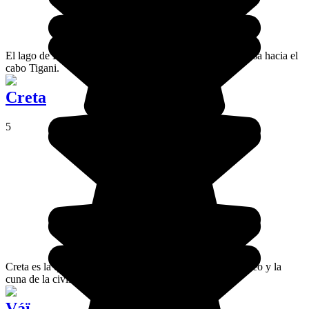
El lago de Balos se extiende en la península de Gramvousa hacia el
cabo Tigani.
Creta
5
Creta es la quinta isla de mayor superficie del Mediterráneo y la
cuna de la civilización minoica.
Váï