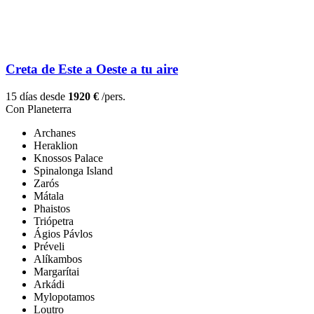
Creta de Este a Oeste a tu aire
15 días desde
1920 €
/pers.
Con Planeterra
Archanes
Heraklion
Knossos Palace
Spinalonga Island
Zarós
Mátala
Phaistos
Triópetra
Ágios Pávlos
Préveli
Alíkambos
Margarítai
Arkádi
Mylopotamos
Loutro