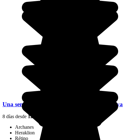
Una semana en Creta: historia, cultura y playa
8 días desde
1290 €
/pers.
Archanes
Heraklion
Rétino