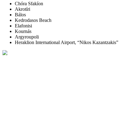
Chóra Sfakíon
Akrotíri
Bálos
Kedrodasos Beach
Elafonisi
Kournás
Argyroupoli
Heraklion International Airport, “Nikos Kazantzakis”