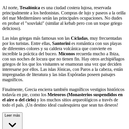
Al norte,
Tesalónica
es una ciudad costera lujosa, reservada
principalmente a los hedonistas. Compras de lujo y paseos a la orilla
del mar Mediterráneo serán las principales ocupaciones. No dudes
en probar el "souvlaki" (similar al kebab pero con un toque griego
delicioso).
Las islas griegas más famosas son las
Cícladas
, muy frecuentadas
por los turistas. Entre ellas,
Santorini
es romántica con sus playas
de diferentes colores y su caldera volcánica que convierte en
increíble la práctica del buceo.
Míconos
recuerda mucho a Ibiza,
con sus noches de locura que no tienen fin. H
ay otros archipiélagos
griegos de los que los visitantes se enamoran una vez que deciden
interesarse por ellos. Las islas Jónicas, con Paros a la cabeza, están
impregnadas de literatura y las islas Espóradas poseen paisajes
magníficos.
Finalmente, Grecia encierra también magníficos vestigios históricos
todavía en pie, como los
Meteoros (Monasterios suspendidos en
el aire o del cielo)
y los muchos sitios arqueológicos a través de
todo el país. ¡Un destino ideal cualesquiera que sean tus deseos!
Leer más