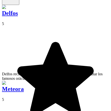
Delfos
5
Delfos recibía peregrinos de toda Grecia que iban a consultar los
famosos oráculos de la Pitia.
Meteora
5