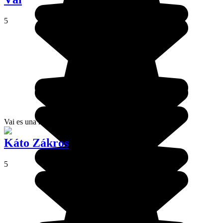
5
Vai es una magnífica playa de arena al este de Creta.
Káto Zákros
5