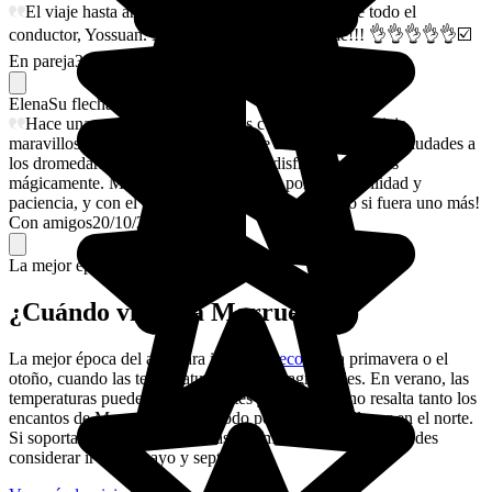
El viaje hasta ahora ha sido increíble, lo mejor de todo el
conductor, Yossuan. No se puede ser más amable!!! 👌👌👌👌👌☑️
En pareja
3/11/2025
Elena
Su flechazo
Hace una semana que 14 amigos comenzamos un viaje
maravilloso gracias a Evaneos. Desde las medinas de las ciudades a
los dromedarios en el desierto, hemos disfrutado del país
mágicamente. Mención especial a Said, por su amabilidad y
paciencia, y con el que compartimos el viaje como si fuera uno más!
Con amigos
20/10/2025
La mejor época para ir.
¿Cuándo viajar a Marruecos?
La mejor época del año para ir a
Marruecos
es la primavera o el
otoño, cuando las temperaturas son más agradables. En verano, las
temperaturas pueden ser sofocantes y el invierno no resalta tanto los
encantos de Marruecos, sobre todo porque puede llover en el norte.
Si soportas bien el calor o si vas a la montaña, también puedes
considerar ir entre mayo y septiembre.