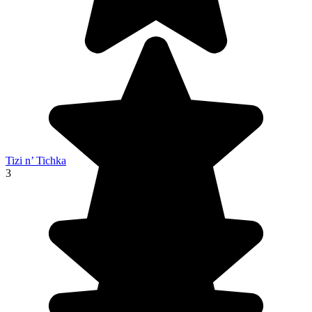
Tizi n’ Tichka
3