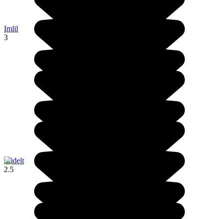
Imlil
3
Midelt
2.5