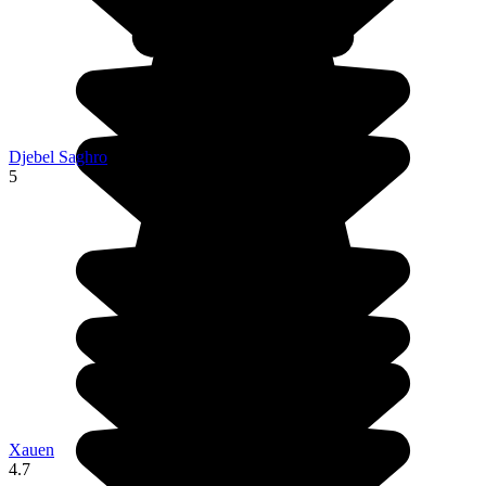
Djebel Saghro
5
Xauen
4.7