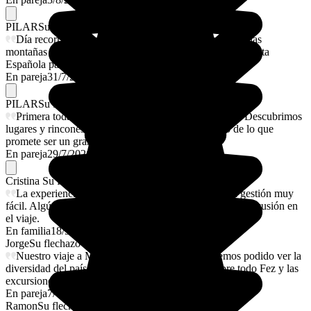
PILAR
Su flechazo
Día recorriendo las calles de un pintoresco pueblo en las
montañas del Rif. Ya por la tarde, subimos hasta la Mezquita
Española para ver un inolvidable atardecer.
En pareja
31/7/2026
PILAR
Su flechazo
Primera toda de contacto con Marruecos en Tánger. Descubrimos
lugares y rincones fascinantes. Esto solo es el inicio de lo que
promete ser un gran viaje.
En pareja
29/7/2026
Cristina
Su flechazo
La experiencia con Hamid ha sido maravillosa y la gestión muy
fácil. Algún contratiempo con guías locales pero sin repercusión en
el viaje.
En familia
18/5/2026
Jorge
Su flechazo
Nuestro viaje a Marruecos ha estado genial. Hemos podido ver la
diversidad del país de norte a sur. Nos encantó sobre todo Fez y las
excursiones por el desierto.
En pareja
7/4/2026
Ramon
Su flechazo