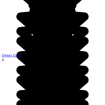
Djebel Zireg
4