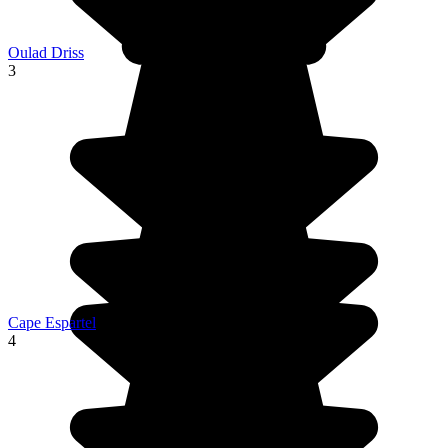
Oulad Driss
3
Cape Espartel
4