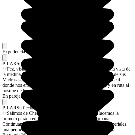
Experiencias memorables
Favoritos de nuestros viajeros
PILAR
Su flechazo
Fez, visitamos la fábrica de la ceramica y admiramos una vista de
la medina. Nos adentramos en sus calles hasta llegar a una de sus
Madrasas, la más antigua. Continuamos hasta llegar a un local
donde nos enseñaron como se trataba la piel. Comimos y en ruta al
bosque de los cedros y sus monos
En pareja
5/8/2026
PILAR
Su flechazo
Salimos de Chefchouen y nos dirigimos a Fez, Hacemos la
primera parada en Volubilis. Una antigua ciudad romana.
Continuamos hasta Meknes una de las cuatro ciudades imperiales,
una pequeña pero agradable visita y rumbo al destino, Fez.
En pareja
3/8/2026