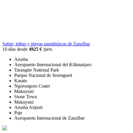
Safari, tribus y playas paradisíacas de Zanzíbar
10 días desde
4925 €
/pers.
Arusha
Aeropuerto Internacional del Kilimanjaro
Tarangire National Park
Parque Nacional de Serengueti
Karatu
Ngorongoro Crater
Makuyuni
Stone Town
Makuyuni
Arusha Airport
Paje
Aeropuerto Internacional de Zanzíbar