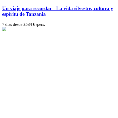
Un viaje para recordar - La vida silvestre, cultura y
espíritu de Tanzania
7 días desde
3534 €
/pers.