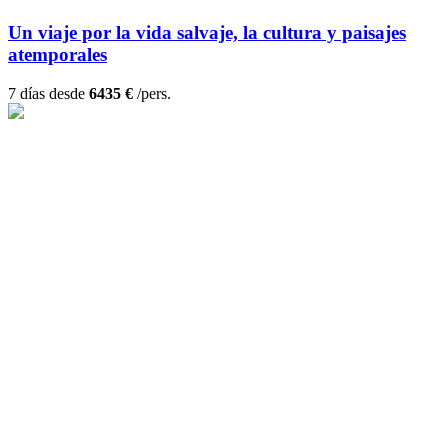
Un viaje por la vida salvaje, la cultura y paisajes
atemporales
7 días desde
6435 €
/pers.