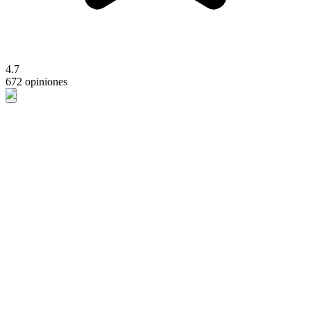
4.7
672 opiniones