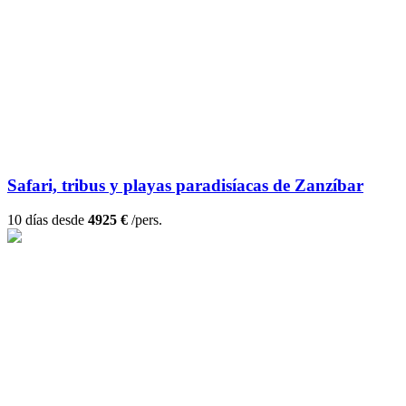
Safari, tribus y playas paradisíacas de Zanzíbar
10 días desde
4925 €
/pers.