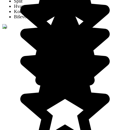
Split
Hvar
Komiža
Biševo