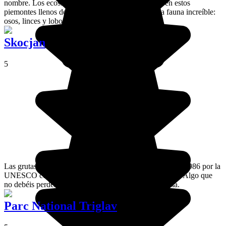
nombre. Los ecosistemas junto al lago, humedales en estos
piemontes llenos de cuevas kársticas, albergan una fauna increíble:
osos, linces y lobos.
Skocjan
5
Las grutas más grandes de Eslovenia, catalogadas desde 1986 por la
UNESCO como Patrimonio Mundial de la Humanidad. Algo que
no debéis perderos durante vuestro viaje por Eslovenia.
Parc National Triglav