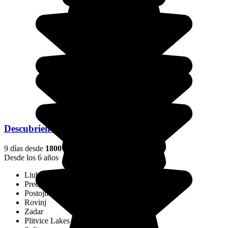
Descubriendo el Adriático en Familia
9 días desde
1800 €
/pers.
Desde los 6 años
Liubliana
Predjama
Postojna
Rovinj
Zadar
Plitvice Lakes National Park