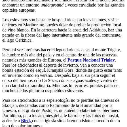
encontrar un entorno
underground
a veces envidiado por las grandes
capitales europeas.
Los eslovenos son bastante hospitalarios con los visitantes, y si te
detienes en Maribor, no puedes dejar de probar la producción local
de vino blanco. En la carretera hacia la costa del Adriático, haz una
parada en la ribera del lago intermitente más grande del continente,
el lago Cerknica.
Pero tal vez prefieras hacer el legendario ascenso al monte Triglav,
la cumbre más alta del país, y en el centro de una de las reservas
naturales más grandes de Europa, el
Parque Nacional Triglav
.
Para los aficionados al deporte de invierno, ven a conocer una
bonita estación de esquí, Kranjska Gora, donde da gusto estar tanto
en invierno como en verano. Después, baja al sur para seguir el
curso del hermoso río La Soca, con sus aguas azules y verdes de
una claridad extraordinaria. Mientras lo recorres, podrías parar en
muchos de los pintorescos pueblos eslovenos.
Para los aficionados a la espeleología, no te pierdas las Cuevas de
Skocjan, declaradas como Patrimonio de la Humanidad por la
Unesco, o la gruta de Postojna, un auténtico laberinto subterráneo.
Por último, para los amantes del arte barroco y las fotos de postal,
acércate a
Bled,
con su iglesia situada en un islote en medio de un
lago de color turquesa.