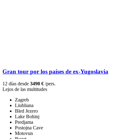
Gran tour por los países de ex-Yugoslavia
12 días desde
3490 €
/pers.
Lejos de las multitudes
Zagreb
Liubliana
Bled Jezero
Lake Bohinj
Predjama
Postojna Cave
Motovun
Buzet