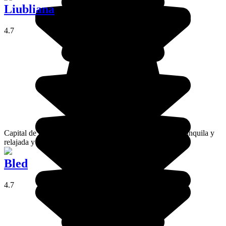
Liubliana
4.7
Capital de Eslovenia, esta ciudad, a imagen del país, es tranquila y
relajada y aguarda sorpresas con mucho encanto.
Bled
4.7