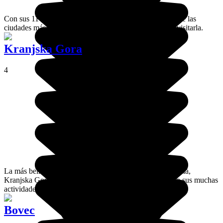
Con sus 11 000 habitantes, Škofja Loka constituye una de las
ciudades más encantadoras de Eslovenia. No dudes en visitarla.
Kranjska Gora
4
La más bella estación de deportes de invierno de Eslovenia,
Kranjska Gora también es muy agradable en verano con sus muchas
actividades disponibles.
Bovec