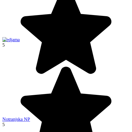
Predjama
5
Notranjska NP
5