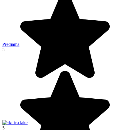
Predjama
5
Cerknica lake
5