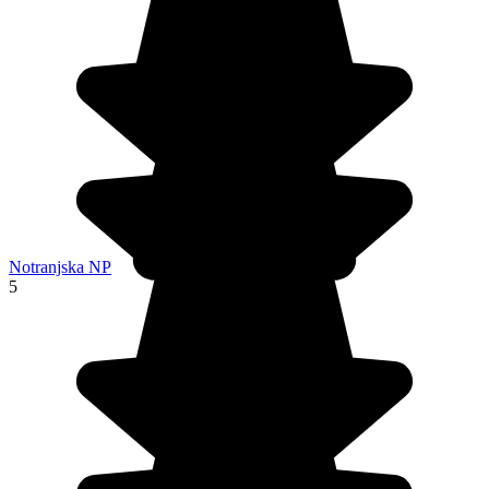
Notranjska NP
5