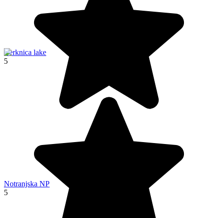
Cerknica lake
5
Notranjska NP
5