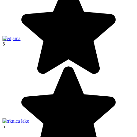
Predjama
5
Cerknica lake
5