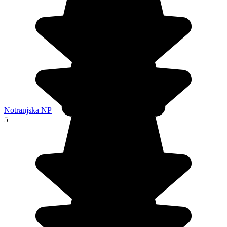
Notranjska NP
5