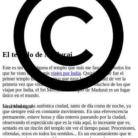
El templo de Madurai
Este es sin duda alguna el templo que más me fascinó de todos los
que he visto durante mis
viajes por India
. Quizás porque fue el
primer templo hindú en activo que tuve la oportunidad de ver la
primera vez que visité este país. Para mí y para muchos de los que
viajan por India, el Sri Meenakshi Templo de Madurai es un lugar
único en el mundo.
La ciudad es una auténtica ciudad, tanto de día como de noche, ya
Nina Montagné
que siempre está en constante movimiento. En una efervescencia
permanente, estuve horas y días enteros paseando por la ciudad,
observando el espectáculo que es la vida aquí, lo incesante que es,
sentado en un rincón del templo sin ver el tiempo pasar. Procesiones,
ofrendas, rezos en todos los sentidos... Es un encantamiento que te