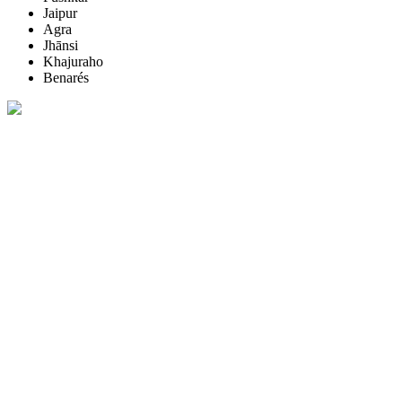
Jaipur
Agra
Jhānsi
Khajuraho
Benarés