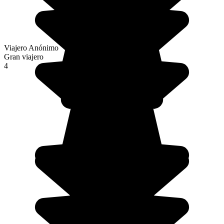
Viajero Anónimo
Gran viajero
4