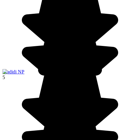
Madidi NP
5