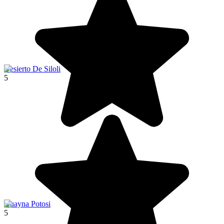
Desierto De Siloli
5
Huayna Potosi
5