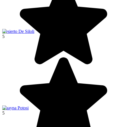
Desierto De Siloli
5
Huayna Potosi
5