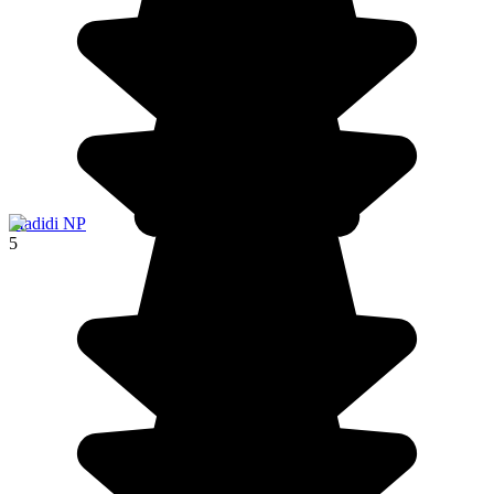
Madidi NP
5