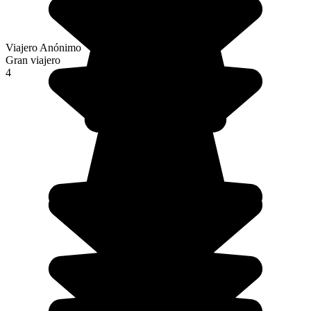
Viajero Anónimo
Gran viajero
4