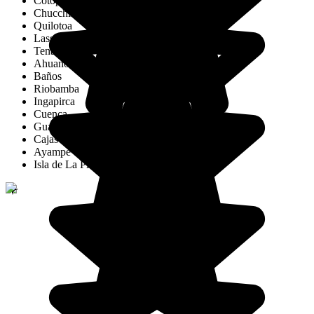
Cotopaxi
Chucchilán
Quilotoa
Lasso
Tena
Ahuano
Baños
Riobamba
Ingapirca
Cuenca
Guayaquil
Cajas National Park
Ayampe
Isla de La Plata