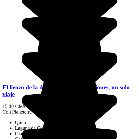
El lienzo de la diversidad: cuatro regiones, un solo
viaje
15 días desde
2895 €
/pers.
Con Planeterra
Quito
Laguna de Cuicocha
Otavalo