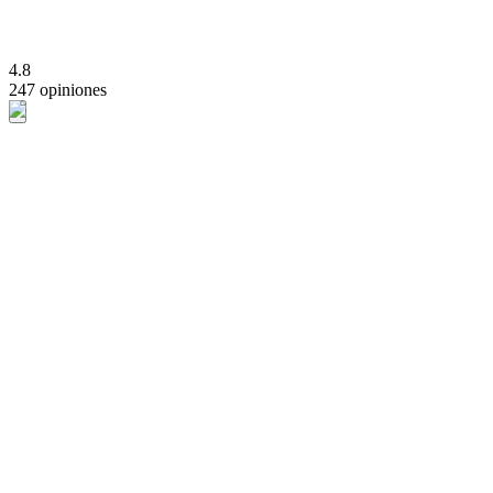
4.8
247 opiniones