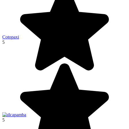
Cotopaxi
5
Chilcapamba
5