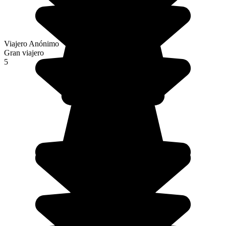
Viajero Anónimo
Gran viajero
5