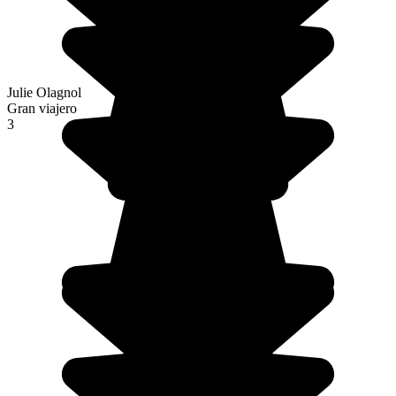
Julie Olagnol
Gran viajero
3