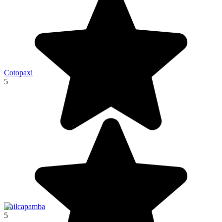
Cotopaxi
5
Chilcapamba
5