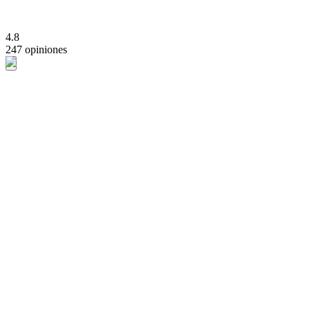
4.8
247 opiniones