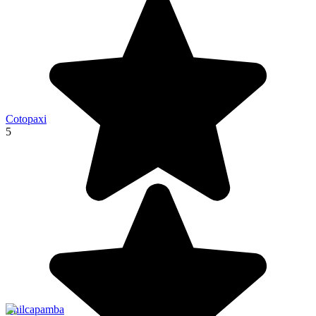
Cotopaxi
5
Chilcapamba