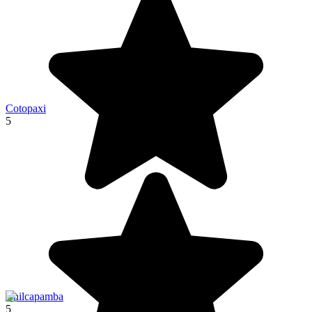
Cotopaxi
5
Chilcapamba
5