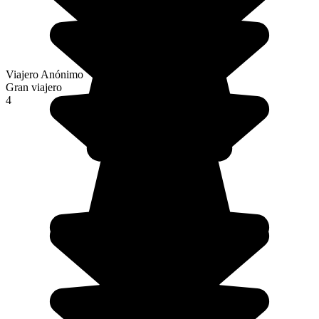
Viajero Anónimo
Gran viajero
4