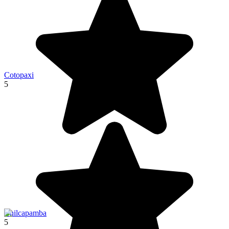
Cotopaxi
5
Chilcapamba
5