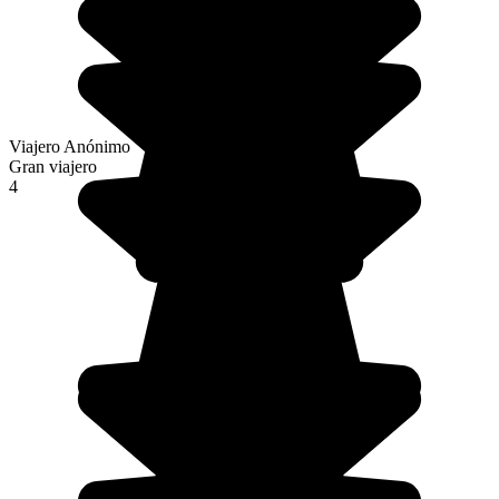
Viajero Anónimo
Gran viajero
4