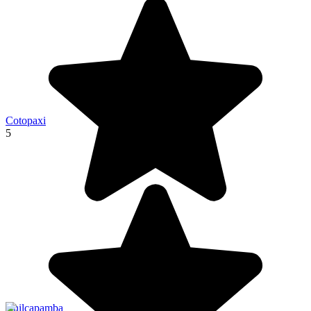
Cotopaxi
5
Chilcapamba