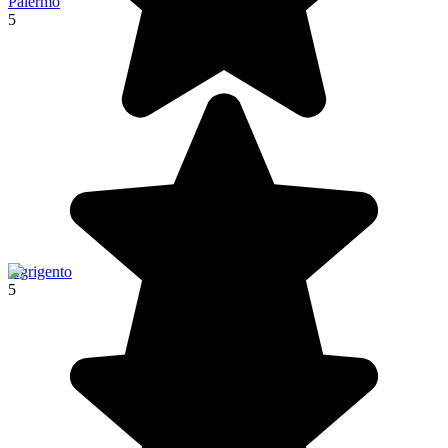
Palermo
5
Agrigento
5