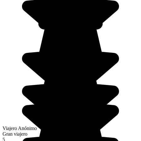
Viajero Anónimo
Gran viajero
5