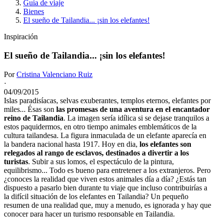
Guía de viaje
Bienes
El sueño de Tailandia... ¡sin los elefantes!
Inspiración
El sueño de Tailandia... ¡sin los elefantes!
Por
Cristina Valenciano Ruiz
·
04/09/2015
Islas paradisíacas, selvas exuberantes, templos eternos, elefantes por
miles... Ésas son
las promesas de una aventura en el encantador
reino de Tailandia
. La imagen sería idílica si se dejase tranquilos a
estos paquidermos, en otro tiempo animales emblemáticos de la
cultura tailandesa. La figura inmaculada de un elefante aparecía en
la bandera nacional hasta 1917. Hoy en dia,
los elefantes son
relegados al rango de esclavos, destinados a divertir a los
turistas
. Subir a sus lomos, el espectáculo de la pintura,
equilibrismo... Todo es bueno para entretener a los extranjeros. Pero
¿conoces la realidad que viven estos animales día a día? ¿Estás tan
dispuesto a pasarlo bien durante tu viaje que incluso contribuirías a
la difícil situación de los elefantes en Tailandia? Un pequeño
resumen de una realidad que, muy a menudo, es ignorada y hay que
conocer para hacer un turismo responsable en Tailandia.