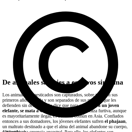
De animales salvajes a esclavos sin alma
Los animales domesticados son capturados, sobre todo, en sus
primeros años de vida y son separados de sus madres, que les
defienden sin descanso. Se dice que para
capturar a un joven
elefante, se mata a 4 ejemplares adultos
. La caza furtiva, aunque
es mayoritariamente ilegal, es bastante común en Asia. Confiados
entonces a sus domadores, los jóvenes elefantes sufren
el phajaan
,
un maltrato destinado a que el alma del animal abandone su cuerpo,
siguiendo una creencia ancestral. Para ello, los elefantes son
J.Wootthisak