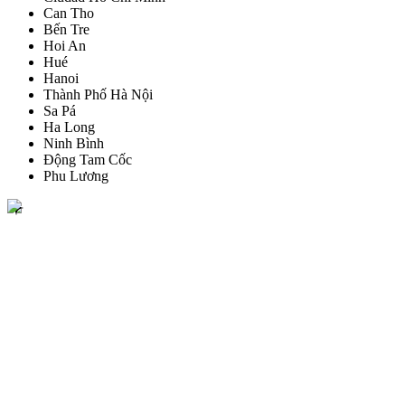
Can Tho
Bến Tre
Hoi An
Hué
Hanoi
Thành Phố Hà Nội
Sa Pá
Ha Long
Ninh Bình
Động Tam Cốc
Phu Lương