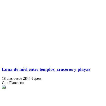
Luna de miel entre templos, cruceros y playas
18 días desde
2844 €
/pers.
Con Planeterra