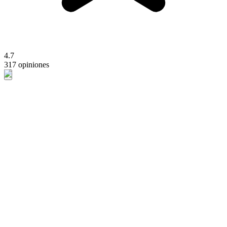
4.7
317 opiniones