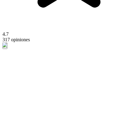
4.7
317 opiniones