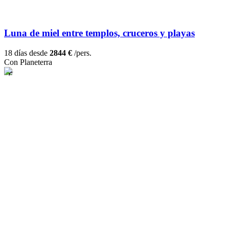
Luna de miel entre templos, cruceros y playas
18 días desde
2844 €
/pers.
Con Planeterra