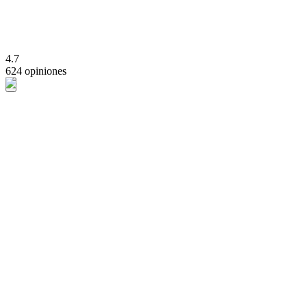
4.7
624 opiniones