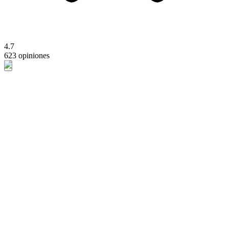
4.7
623 opiniones