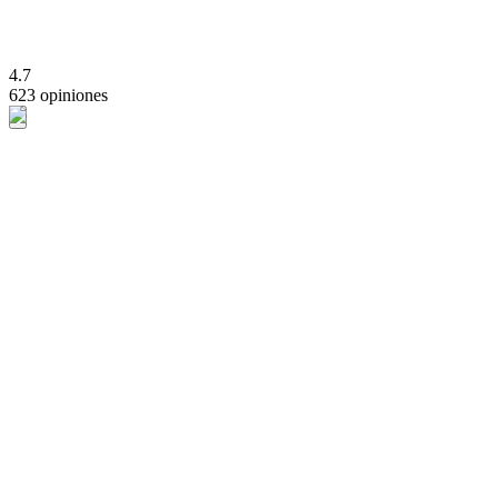
4.7
623 opiniones