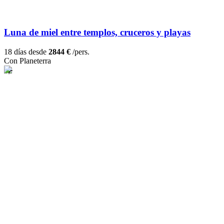
Luna de miel entre templos, cruceros y playas
18 días desde
2844 €
/pers.
Con Planeterra