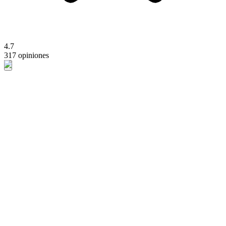
4.7
317 opiniones