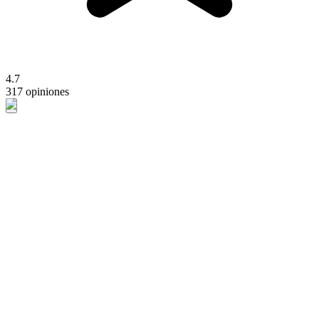
4.7
317 opiniones