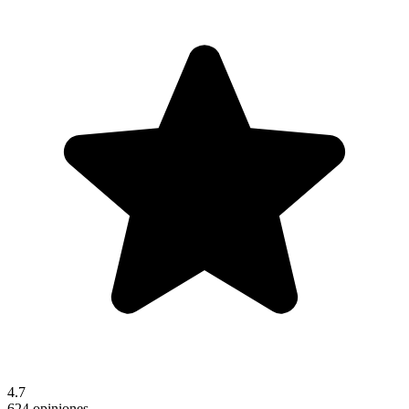
4.7
624 opiniones