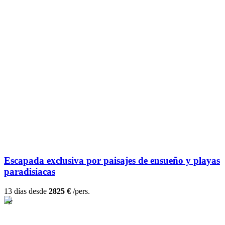
Escapada exclusiva por paisajes de ensueño y playas
paradisíacas
13 días desde
2825 €
/pers.