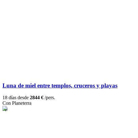
Luna de miel entre templos, cruceros y playas
18 días desde
2844 €
/pers.
Con Planeterra