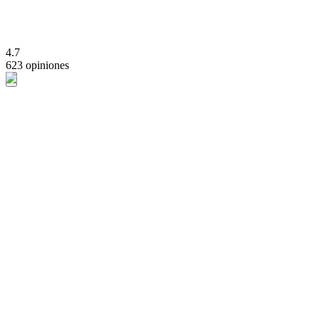
4.7
623 opiniones