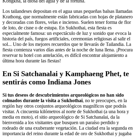
Kongkha, la diosa del agua y de la fortuna.
Los tailandeses depositan en el agua unas pequeñas balsas llamadas
Krathong, que normalmente están fabricadas con hojas de platanero
y decoradas con flores, velas e incienso. Suelen tener forma de flor
de loto, de cisne o de estupa. En Sukhothai, esta fiesta es
especialmente famosa: un espectáculo de luz y sonido que evoca la
historia del país, fuegos artificiales, ceremonias religiosas al salir el
sol... Uno de los mejores recuerdos que te llevarás de Tailandia. La
fiesta comienza varios días antes de la noche de luna llena. ¡Procura
reservar tu hotel con antelación, es difícil encontrar alojamiento a
última hora durante las fiestas!
En Si Satchanalai y Kamphaeng Phet, te
sentirás como Indiana Jones
Si tus deseos de descubrimientos arqueológicos no han sido
colmados durante la visita a Sukhothai
, no te preocupes, en la
región hay otros conjuntos arqueológicos magníficos que podrás
visitar. A cincuenta kilómetros al norte de Sukhothai (a una hora y
media en moto), el sitio arqueológico de Si Satchanalai, da la
bienvenida a los visitantes que busquen un paraíso perdido y
rodeado de una exuberante vegetación. La ciudad era la segunda en
importancia del reino durante la edad de oro de Sukhothai y jugaba