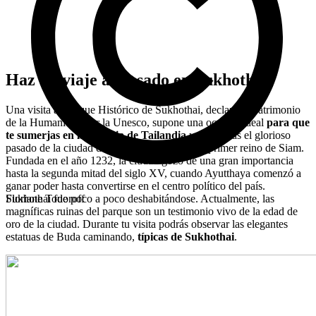
Haz un viaje al pasado en Sukhothai
Una visita al Parque Histórico de Sukhothai, declarado Patrimonio
de la Humanidad por la Unesco, supone una ocasión ideal
para que
te sumerjas en la historia de Tailandia
y descubras el glorioso
pasado de la ciudad de Sukhothai, capital del primer reino de Siam.
Fundada en el año 1232, la ciudad gozó de una gran importancia
hasta la segunda mitad del siglo XV, cuando Ayutthaya comenzó a
ganar poder hasta convertirse en el centro político del país.
Sukhothai fue poco a poco deshabitándose. Actualmente, las
Floriane Todoroff
magníficas ruinas del parque son un testimonio vivo de la edad de
oro de la ciudad. Durante tu visita podrás observar las elegantes
estatuas de Buda caminando,
típicas de Sukhothai
.