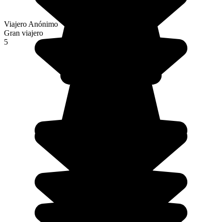
Viajero Anónimo
Gran viajero
5