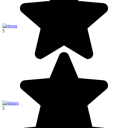
Meteora
5
Epidauro
5