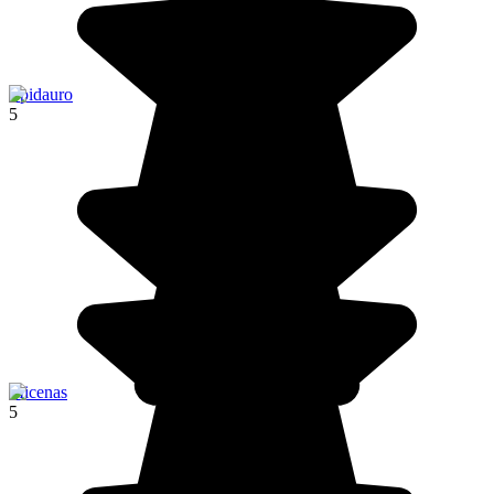
Epidauro
5
Micenas
5