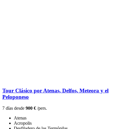
Tour Clásico por Atenas, Delfos, Meteora y el
Peloponeso
7 días desde
900 €
/pers.
Atenas
Acropolis
Desfiladero de las Termópilas