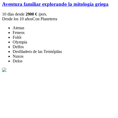
Aventura familiar explorando la mitología griega
10 días desde
2900 €
/pers.
Desde los 10 años
Con Planeterra
Atenas
Feneos
Folói
Olympia
Delfos
Desfiladero de las Termópilas
Naxos
Delos