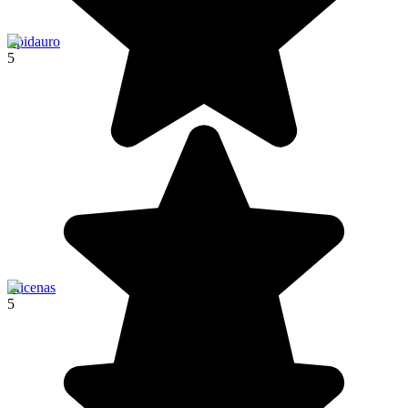
Epidauro
5
Micenas
5