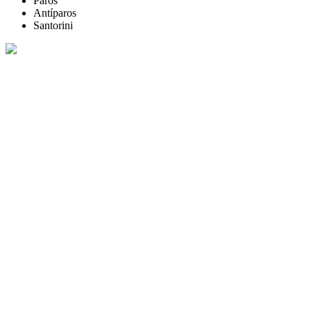
Paros
Antíparos
Santorini