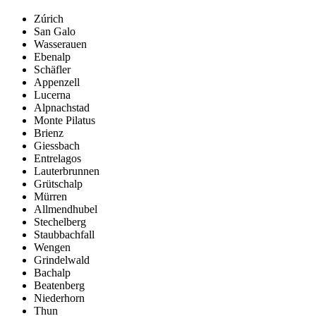
Zúrich
San Galo
Wasserauen
Ebenalp
Schäfler
Appenzell
Lucerna
Alpnachstad
Monte Pilatus
Brienz
Giessbach
Entrelagos
Lauterbrunnen
Grütschalp
Mürren
Allmendhubel
Stechelberg
Staubbachfall
Wengen
Grindelwald
Bachalp
Beatenberg
Niederhorn
Thun