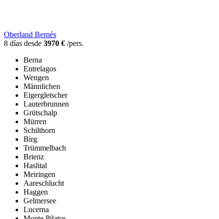
Oberland Bernés
8 días desde
3970 €
/pers.
Berna
Entrelagos
Wengen
Männlichen
Eigergletscher
Lauterbrunnen
Grütschalp
Mürren
Schilthorn
Birg
Trümmelbach
Brienz
Haslital
Meiringen
Aareschlucht
Haggen
Gelmersee
Lucerna
Monte Pilatus