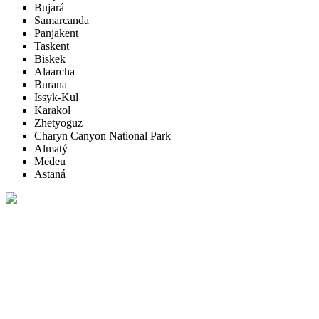
Bujará
Samarcanda
Panjakent
Taskent
Biskek
Alaarcha
Burana
Issyk-Kul
Karakol
Zhetyoguz
Charyn Canyon National Park
Almatý
Medeu
Astaná