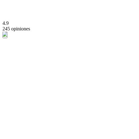
4.9
245 opiniones