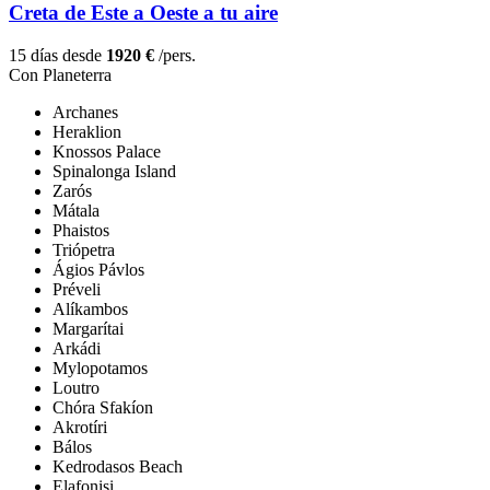
Creta de Este a Oeste a tu aire
15 días desde
1920 €
/pers.
Con Planeterra
Archanes
Heraklion
Knossos Palace
Spinalonga Island
Zarós
Mátala
Phaistos
Triópetra
Ágios Pávlos
Préveli
Alíkambos
Margarítai
Arkádi
Mylopotamos
Loutro
Chóra Sfakíon
Akrotíri
Bálos
Kedrodasos Beach
Elafonisi