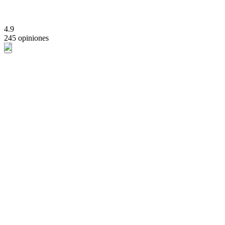
4.9
245 opiniones