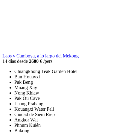
Laos y Camboya, a lo largo del Mekong
14 días desde
2680 €
/pers.
Chiangkhong Teak Garden Hotel
Ban Houayxi
Pak Beng
Muang Xay
Nong Khiaw
Pak Ou Cave
Luang Prabang
Kouangxi Water Fall
Ciudad de Siem Riep
Angkor Wat
Phnum Kulén
Bakong