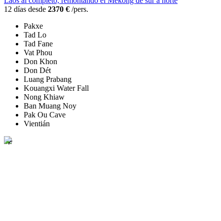
Laos al completo, remontando el Mekong de sur a norte
12 días desde
2370 €
/pers.
Pakxe
Tad Lo
Tad Fane
Vat Phou
Don Khon
Don Dét
Luang Prabang
Kouangxi Water Fall
Nong Khiaw
Ban Muang Noy
Pak Ou Cave
Vientián