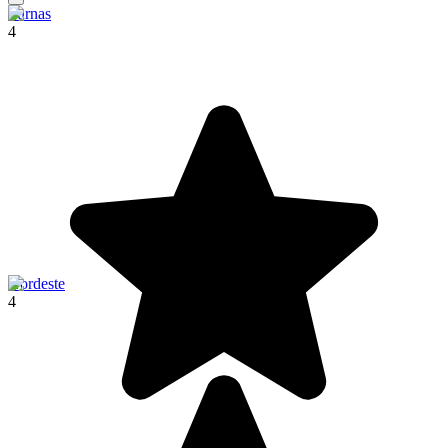
Furnas
4
Nordeste
4