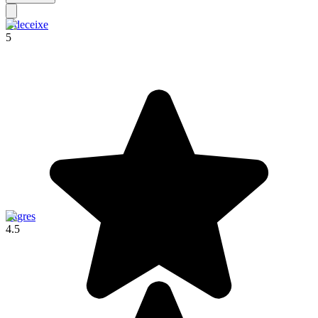
Odeceixe
5
Sagres
4.5