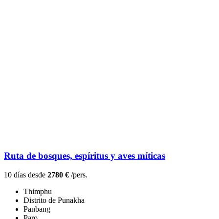
Ruta de bosques, espíritus y aves míticas
10 días desde
2780 €
/pers.
Thimphu
Distrito de Punakha
Panbang
Paro